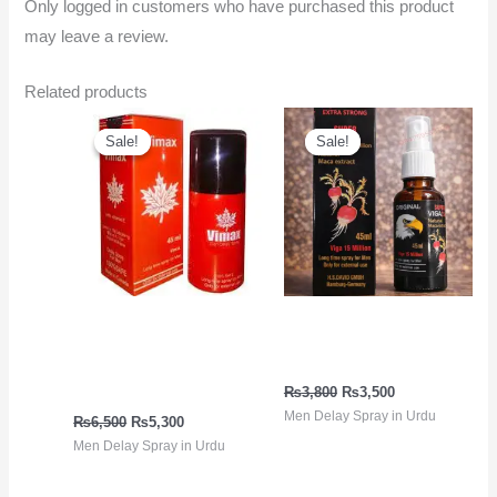
Only logged in customers who have purchased this product
may leave a review.
Related products
Original
Current
Original
Current
price
price
price
price
Sale!
Sale!
Sale!
Sale!
was:
is:
was:
is:
₨6,500.
₨5,300.
₨3,800.
₨3,500.
Long Time Top Rated
Male Delay Spray | Viga
Delay Spray | Vimax
15 Million Strong Spray
Delay Spray
₨
3,800
₨
3,500
Men Delay Spray in Urdu
₨
6,500
₨
5,300
Men Delay Spray in Urdu