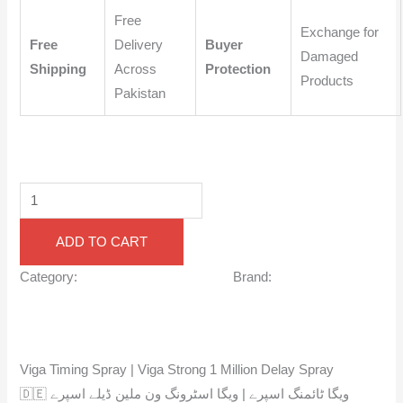
Free
Exchange for
Free
Delivery
Buyer
Damaged
Shipping
Across
Protection
Products
Pakistan
ADD TO CART
Category:
Men Delay Spray in Urdu
Brand:
Viga German
Description
Reviews (0)
Viga Timing Spray | Viga Strong 1 Million Delay Spray
🇩🇪 ویگا ٹائمنگ اسپرے | ویگا اسٹرونگ ون ملین ڈیلے اسپرے