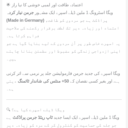
🌟 اعتماد، طاقت اور لمبی خوشی کا نیا راز
ویگا اسٹرونگ 1 ملین ڈیلے اسپرے ایک مشہور
جرمن تیار کردہ
(Made in Germany)
پراڈکٹ ہے جو مردوں کو طاقت،
اعتماد اور زیادہ دیر تک لطف برقرار رکھنے کی صلاحیت
فراہم کرتا ہے۔
یہ اسپرے خاص طور پر اُن مردوں کے لیے بنایا گیا ہے جو
اپنی ازدواجی زندگی کو مضبوط اور مطمئن بنانا چاہتے
ہیں۔
ویگا اسپرے کی جدید جرمن فارمولیشن جلد پر نرمی سے اثر کرتی
ہے، اور بغیر کسی نقصان کے
50+ منٹس کی شاندار ٹائمنگ
دیتی
ہے۔
🔍 ویگا ڈیلے اسپرے کیا ہے؟
ویگا 1 ملین ڈیلے اسپرے ایک ایسا جدید
ٹاپ ریٹڈ جرمن پراڈکٹ
ہے
جو جلد کی حساسیت کو کنٹرول کر کے مرد کو زیادہ دیر