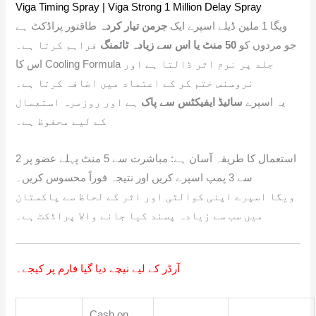
Viga Timing Spray | Viga Strong 1 Million Delay Spray
ویگا 1 ملین ڈیلے اسپرے ایک
جرمن تیار کردہ
طاقتور پراڈکٹ ہے
جو مردوں کو
50 منٹ یا اس سے زیادہ ٹائمنگ
فراہم کرتا ہے۔
اس کا Cooling Formula جلد پر نرم اثر ڈالتا ہے اور
نروسنس ختم کر کے اعتماد میں اضافہ کرتا ہے۔
یہ اسپرے
سائیڈ ایفیکٹس سے پاک
ہے اور روزمرہ استعمال
کے لیے محفوظ ہے۔
استعمال کا طریقہ آسان ہے: مباشرت سے 5 منٹ پہلے عضو پر 2
سے 3 پمپ اسپرے کریں اور نتیجہ فوراً محسوس کریں۔
ویگا اسپرے اپنی کوالٹی اور اثر کے لحاظ سے پاکستان
میں سب سے زیادہ پسند کیا جانے والا پراڈکٹ ہے۔
آرڈر کے لیے نیچے دیا گیا فارم پر کیجے۔
Cash on