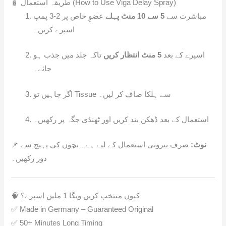
🧴 طریقہ استعمال (How to Use Viga Delay Spray)
مباشرت سے
5 سے 10 منٹ پہلے
عضوِ خاص پر 2-3 پمپ
اسپرے کریں۔
اسپرے کے بعد
5 منٹ انتظار کریں
تاکہ جلد میں جذب ہو
جائے۔
اگر چاہیں تو Tissue سے ہلکا صاف کر لیں۔
استعمال کے بعد ڈھکن بند کریں اور ٹھنڈی جگہ پر رکھیں۔
📌
صرف بیرونی استعمال کے لیے ہے۔ بچوں کی پہنچ سے
نوٹ:
دور رکھیں۔
🧠 کیوں منتخب کریں ویگا 1 ملین اسپرے؟
✅ Made in Germany – Guaranteed Original
✅ 50+ Minutes Long Timing