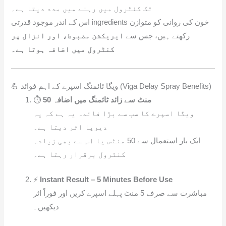
تک کنٹرول میں رہنے میں مدد دیتا ہے۔
اس کے اندر موجود قدرتی ingredients خون کی روانی کو متوازن
رکھتے ہیں، جس سے
ایریکشن مضبوط، اور انزال پر
کنٹرول میں اضافہ ہوتا ہے۔
💪 ویگا ٹائمنگ اسپرے کے اہم فوائد (Viga Delay Spray Benefits)
⏱️
50 منٹ سے زائد ٹائمنگ میں اضافہ
ویگا اسپرے کا سب سے بڑا فائدہ یہ ہے کہ یہ
دیرپا اثر دیتا ہے۔
ایک بار استعمال سے 50 منٹس یا اس سے بھی زیادہ
کنٹرول برقرار رہتا ہے۔
⚡
Instant Result – 5 Minutes Before Use
مباشرت سے صرف 5 منٹ پہلے اسپرے کریں اور فوراً اثر
دیکھیں۔