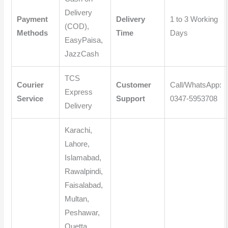
Delivery
Payment
Delivery
1 to 3 Working
(COD),
Methods
Time
Days
EasyPaisa,
JazzCash
TCS
Courier
Customer
Call/WhatsApp:
Express
Service
Support
0347-5953708
Delivery
Karachi,
Lahore,
Islamabad,
Rawalpindi,
Faisalabad,
Multan,
Peshawar,
Quetta,