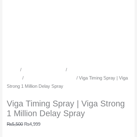
Home
/
Time Delay Products
/
All Timing Sprays | Delay
Sprays
/
Men Delay Spray in Urdu
/ Viga Timing Spray | Viga
Strong 1 Million Delay Spray
Men Delay Spray in Urdu
Viga Timing Spray | Viga Strong
1 Million Delay Spray
₨
5,500
₨
4,999