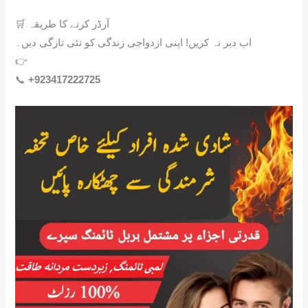
🛒 آرڈر کرنے کا طریقہ
اب دیر نہ کریں! اپنی ازدواجی زندگی کو نئی تازگی دیں۔
👉
Order on WhatsApp
📞
+923417222725