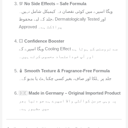
💯
No Side Effects – Safe Formula
ویگا اسپرے میں کوئی نقصان دہ کیمیکل شامل نہیں۔
جلد کے لیے محفوظ، Dermatologically Tested اور
Approved پراڈکٹ ہے۔
💥
Confidence Booster
ویگا اسپرے کے Cooling Effect سے نروسنس کم ہوتا ہے
اور آپ خوداعتماد محسوس کرتے ہیں۔
🧴
Smooth Texture & Fragrance-Free Formula
جلد پر ہلکا اور صاف، بغیر کسی چکناہٹ یا بدبو کے۔
🇩🇪
Made in Germany – Original Imported Product
یہ وہی جرمن کوالٹی والا اسپرے ہے جو دنیا بھر
میں مشہور ہے۔