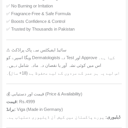
✅ No Burning or Irritation
✅ Fragrance-Free & Safe Formula
✅ Boosts Confidence & Control
✅ Trusted by Thousands in Pakistan
⚠️ سائیڈ ایفیکٹس سے پاک پراڈکٹ
ویگا اسپرے کو Dermatologists نے Test اور Approve کیا ہے۔
اس میں کوئی نشہ آور یا نقصان دہ مادہ شامل نہیں۔
اس لیے یہ ہر عمر کے مردوں کے لیے محفوظ ہے (18+ سال)۔
💰 قیمت اور دستیابی (Price & Availability)
قیمت:
Rs.4999
برانڈ:
Viga (Made in Germany)
ڈیلیوری:
پورے پاکستان میں کیش آن ڈیلیوری دستیاب ہے۔